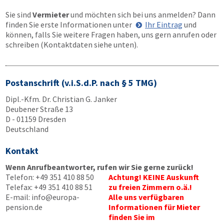
Sie sind
Vermieter
und möchten sich bei uns anmelden? Dann
finden Sie erste Informationen unter
Ihr Eintrag
und
können, falls Sie weitere Fragen haben, uns gern anrufen oder
schreiben (Kontaktdaten siehe unten).
Postanschrift (v.i.S.d.P. nach § 5 TMG)
Dipl.-Kfm. Dr. Christian G. Janker
Deubener Straße 13
D - 01159 Dresden
Deutschland
Kontakt
Wenn Anrufbeantworter, rufen wir Sie gerne zurück!
Telefon:
+49 351 410 88 50
Achtung! KEINE Auskunft
Telefax:
+49 351 410 88 51
zu freien Zimmern o.ä.!
E-mail:
info@europa-
Alle uns verfügbaren
pension.de
Informationen für Mieter
finden Sie im