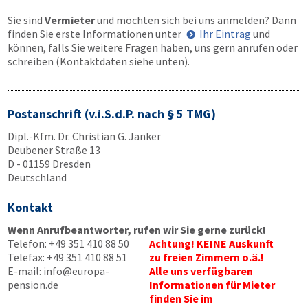
Sie sind
Vermieter
und möchten sich bei uns anmelden? Dann
finden Sie erste Informationen unter
Ihr Eintrag
und
können, falls Sie weitere Fragen haben, uns gern anrufen oder
schreiben (Kontaktdaten siehe unten).
Postanschrift (v.i.S.d.P. nach § 5 TMG)
Dipl.-Kfm. Dr. Christian G. Janker
Deubener Straße 13
D - 01159 Dresden
Deutschland
Kontakt
Wenn Anrufbeantworter, rufen wir Sie gerne zurück!
Telefon:
+49 351 410 88 50
Achtung! KEINE Auskunft
Telefax:
+49 351 410 88 51
zu freien Zimmern o.ä.!
E-mail:
info@europa-
Alle uns verfügbaren
pension.de
Informationen für Mieter
finden Sie im