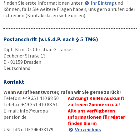
finden Sie erste Informationen unter
Ihr Eintrag
und
können, falls Sie weitere Fragen haben, uns gern anrufen oder
schreiben (Kontaktdaten siehe unten).
Postanschrift (v.i.S.d.P. nach § 5 TMG)
Dipl.-Kfm. Dr. Christian G. Janker
Deubener Straße 13
D - 01159 Dresden
Deutschland
Kontakt
Wenn Anrufbeantworter, rufen wir Sie gerne zurück!
Telefon:
+49 351 410 88 50
Achtung! KEINE Auskunft
Telefax:
+49 351 410 88 51
zu freien Zimmern o.ä.!
E-mail:
info@europa-
Alle uns verfügbaren
pension.de
Informationen für Mieter
finden Sie im
USt-IdNr.: DE246438179
Verzeichnis