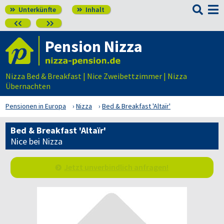

Unterkünfte
Inhalt




Pension Nizza
Nizza Bed & Breakfast | Nice Zweibettzimmer | Nizza
Übernachten
Pensionen in Europa
Nizza
Bed & Breakfast 'Altaïr'
Bed & Breakfast 'Altaïr'
Nice bei Nizza
Jetzt unverbindlich anfragen!