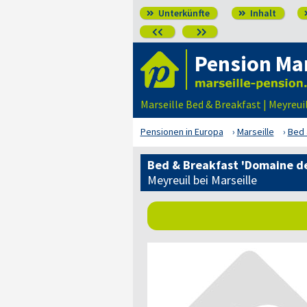
Unterkünfte
Inhalt




Pension Mar
Marseille Bed & Breakfast | Meyreu
Pensionen in Europa
Marseille
Bed 
Bed & Breakfast 'Domaine de 
Meyreuil bei Marseille