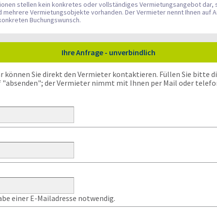
tionen stellen kein konkretes oder vollständiges Vermietungsangebot dar, 
nd mehrere Vermietungsobjekte vorhanden. Der Vermieter nennt Ihnen auf A
n konkreten Buchungswunsch.
Ihre Anfrage - unverbindlich
önnen Sie direkt den Vermieter kontaktieren. Füllen Sie bitte die
f "absenden"; der Vermieter nimmt mit Ihnen per Mail oder telefo
gabe einer E-Mailadresse notwendig.