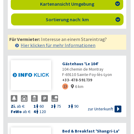
Kartenansicht Umgebung

Sortierung nach: km

Für Vermieter:
Interesse an einem Stareintrag?
Hier klicken für mehr
Informationen
Gästehaus 'Le 104'
104 chemin de Montray
F-69110
Sainte-Foy-lès-Lyon
+33-478-591739
6 km
13

Zi.
ab €:
1
60
2
75
3
90




zur Unterkunft
FeWo
ab €:
4
120

Bed & Breakfast 'Shangri-La'