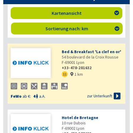
Kartenansicht

Sortierung nach: km

Bed & Breakfast 'La clef en or'
54 boulevard de la Croix Rousse
F-69001
Lyon
+33-478-281632
1 km
11


zur Unterkunft
FeWo
ab €:
4
a.A.

Hotel de Bretagne
10 rue Dubois
F-69002
Lyon