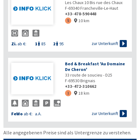
Les Chaux 10 Bis rue des Chaux
F-69340
Francheville-Le-Haut
+33-478-590448
10 km
5


zur Unterkunft
Zi.
ab €:
1
85
2
95


Bed & Breakfast 'Au Domaine
De Cheron'
33 route de soucieu - D25
F-69530
Brignais
+33-472-310662
18 km
1


zur Unterkunft
FeWo
ab €:
a.A.
Alle angegebenen Preise sind als Untergrenze zu verstehen.