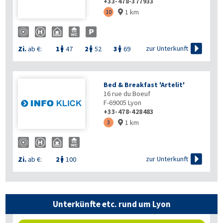
+33-478-377933
1 km
10


zur Unterkunft
Zi.
ab €:
1
47
2
52
3
69



Bed & Breakfast 'Artelit'
16 rue du Boeuf
F-69005
Lyon
+33-478-428483
1 km
3


zur Unterkunft
Zi.
ab €:
2
100

Unterkünfte etc. rund um Lyon