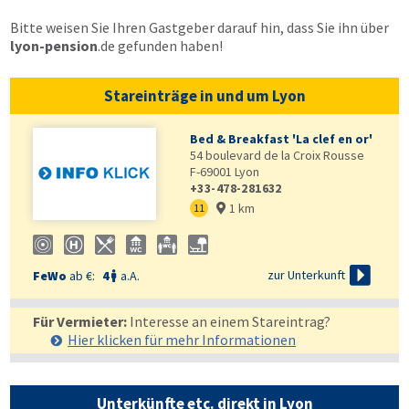
Bitte weisen Sie Ihren Gastgeber darauf hin, dass Sie ihn über
lyon-pension
.de
gefunden haben!
Stareinträge in und um Lyon
Bed & Breakfast 'La clef en or'
54 boulevard de la Croix Rousse
F-69001
Lyon
+33-478-281632
1 km
11


zur Unterkunft
FeWo
ab €:
4
a.A.

Für Vermieter:
Interesse an einem Stareintrag?
Hier klicken für mehr
Informationen
Unterkünfte etc. direkt in Lyon