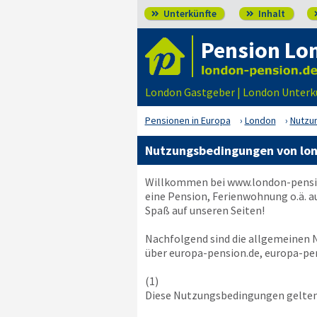
Unterkünfte
Inhalt


Pension Lo
London Gastgeber | London Unterk
Pensionen in Europa
London
Nutzu
Nutzungsbedingungen von lo
Willkommen bei
www.london-pensi
eine Pension, Ferienwohnung o.ä. a
Spaß auf unseren Seiten!
Nachfolgend sind die allgemeinen
über europa-pension.de, europa-pen
(1)
Diese Nutzungsbedingungen gelten 