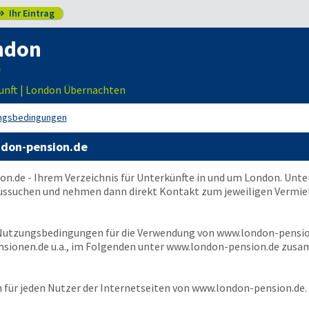
Ihr Eintrag

ndon
unft | London Übernachten
ngsbedingungen
ndon-pension.de
on.de
- Ihrem Verzeichnis für Unterkünfte in und um London. Unte
ussuchen und nehmen dann direkt Kontakt zum jeweiligen Vermiete
 Nutzungsbedingungen für die Verwendung von
www.london-pensio
sionen.de u.a., im Folgenden unter
www.london-pension.de
zusam
für jeden Nutzer der Internetseiten von
www.london-pension.de
.