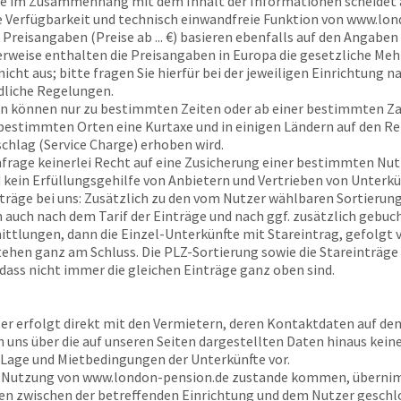
e
im Zusammenhang mit dem Inhalt der Informationen scheidet 
ie Verfügbarkeit und technisch einwandfreie Funktion von
www.lon
Preisangaben (Preise ab ... €) basieren ebenfalls auf den Angaben 
erweise enthalten die Preisangaben in Europa die gesetzliche Me
nicht aus; bitte fragen Sie hierfür bei der jeweiligen Einrichtung
dliche Regelungen.
n können nur zu bestimmten Zeiten oder ab einer bestimmten Z
n bestimmten Orten eine Kurtaxe und in einigen Ländern auf den R
schlag (Service Charge) erhoben wird.
Anfrage keinerlei Recht auf eine Zusicherung einer bestimmten Nu
 kein Erfüllungsgehilfe von Anbietern und Vertrieben von Unterkü
träge bei uns: Zusätzlich zu den vom Nutzer wählbaren Sortierungs
en auch nach dem Tarif der Einträge und nach ggf. zusätzlich gebu
ttlungen, dann die Einzel-Unterkünfte mit Stareintrag, gefolgt
tehen ganz am Schluss. Die PLZ-Sortierung sowie die Stareinträge
 dass nicht immer die gleichen Einträge ganz oben sind.
ter erfolgt direkt mit den Vermietern, deren Kontaktdaten auf de
n uns über die auf unseren Seiten dargestellten Daten hinaus kein
 Lage und Mietbedingungen der Unterkünfte vor.
r Nutzung von
www.london-pension.de
zustande kommen, übern
en zwischen der betreffenden Einrichtung und dem Nutzer geschl