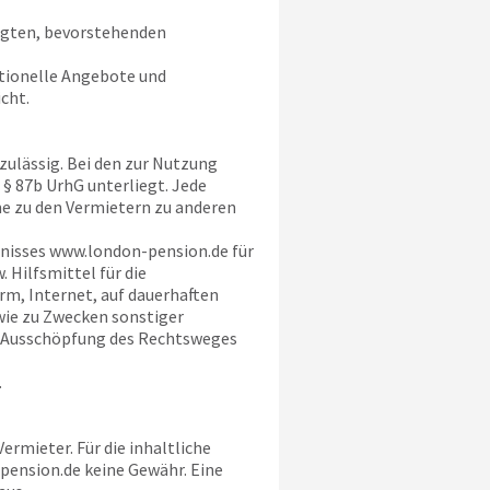
tigten, bevorstehenden
ktionelle Angebote und
cht.
zulässig. Bei den zur Nutzung
§ 87b UrhG unterliegt. Jede
e zu den Vermietern zu anderen
hnisses
www.london-pension.de
für
Hilfsmittel für die
m, Internet, auf dauerhaften
wie zu Zwecken sonstiger
r Ausschöpfung des Rechtsweges
.
rmieter. Für die inhaltliche
pension.de
keine Gewähr. Eine