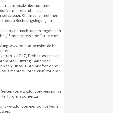
aus.
don-pension.de
übernommen.
der Vermieter und sind als
hrwertsteuer. Kleinstunternehmer
 nach deren Rechnungslegung. In
ahl von Übernachtungen angeboten
eise-/ Zimmerpreis eine Ortssteuer
tzung.
www.london-pension.de
ist
nften.
arten wie PLZ, Preise usw. richtet
chtem Star-Eintrag. Ganz oben
 von den Einzel-Unterkünften ohne
 (falls mehrere vorhanden) rotieren
n Seiten von
www.london-pension.de
erlei Informationen zu
immt
www.london-pension.de
keine
ossen.