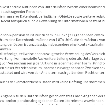
as kostenfreie Auffinden von Unterkünften zwecks einer beabsich
 beauftragender Personen.
ie in unserer Datenbank befindlichen Objekte sowie weitere reda
n Rechtsanspruch auf die Gewährung der Informationen besteht ni
london-pension.de
ist nur zu dem in Punkt (2.1) genannten Zweck 
h um eine Datenbank im Sinne von § 87a UrhG, die dem Schutz von 
ng der Daten ist unzulässig, insbesondere eine Kontaktaufnahm
annten.
vollständige, teilweise oder auszugsweise Verwendung des Verzeic
rtung, kommerzielle Auskunftserteilung oder als Unterlage bzw. 
n Verzeichnissen jeder Art und in jeder medialen Form (Printfor
sen dieser Verzeichnisse im Internet zu vorgenannten Zwecken so
estattet und wird von den Anbietern nach geltendem Recht unte
rauchs der veröffentlichen Daten wird keine Haftung übernommen
r Angaben zu den Unterkünften geschieht stets nach Angaben der Ve
w.london-pension.de
gegebenen Daten übernimmt
www.london-