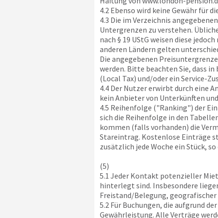
Haftung von
www.london-pension.d
4.2 Ebenso wird keine Gewähr für d
4.3 Die im Verzeichnis angegebenen 
Untergrenzen zu verstehen. Üblich
nach § 19 UStG weisen diese jedoch 
anderen Ländern gelten unterschie
Die angegebenen Preisuntergrenze
werden. Bitte beachten Sie, dass i
(Local Tax) und/oder ein Service-Zu
4.4 Der Nutzer erwirbt durch eine 
kein Anbieter von Unterkünften und
4.5 Reihenfolge ("Ranking") der Ein
sich die Reihenfolge in den Tabell
kommen (falls vorhanden) die Vermi
Stareintrag. Kostenlose Einträge s
zusätzlich jede Woche ein Stück, so
(5)
5.1 Jeder Kontakt potenzieller Mie
hinterlegt sind. Insbesondere liege
Freistand/Belegung, geografischer
5.2 Für Buchungen, die aufgrund de
Gewährleistung. Alle Verträge werd