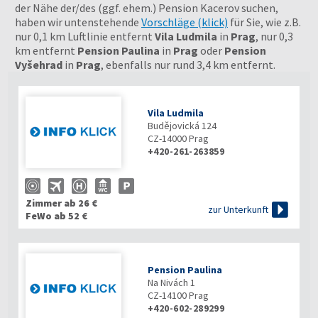
der Nähe der/des (ggf. ehem.) Pension Kacerov suchen,
haben wir untenstehende
Vorschläge (klick)
für Sie, wie z.B.
nur 0,1 km Luftlinie entfernt
Vila Ludmila
in
Prag
, nur 0,3
km entfernt
Pension Paulina
in
Prag
oder
Pension
Vyšehrad
in
Prag
, ebenfalls nur rund 3,4 km entfernt.
Vila Ludmila
Budějovická 124
CZ-14000
Prag
+420-261-263859
Zimmer ab 26 €

zur Unterkunft
FeWo ab 52 €
Pension Paulina
Na Nivách 1
CZ-14100
Prag
+420-602-289299