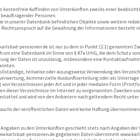
as kostenfreie Auffinden von Unterkünften zwecks einer beabsich
 beauftragender Personen.
ie in unserer Datenbank befindlichen Objekte sowie weitere reda
n Rechtsanspruch auf die Gewährung der Informationen besteht ni
arlsbad-pensionen.de
ist nur zu dem in Punkt (2.1) genannten Zw
h um eine Datenbank im Sinne von § 87a UrhG, die dem Schutz von 
ng der Daten ist unzulässig, insbesondere eine Kontaktaufnahm
annten.
vollständige, teilweise oder auszugsweise Verwendung des Verzeic
erwertung, kommerzielle Auskunftserteilung oder als Unterlage b
n Verzeichnissen jeder Art und in jeder medialen Form (Printfor
sen dieser Verzeichnisse im Internet zu vorgenannten Zwecken so
estattet und wird von den Anbietern nach geltendem Recht unte
rauchs der veröffentlichen Daten wird keine Haftung übernommen
r Angaben zu den Unterkünften geschieht stets nach Angaben der Ve
w.karlsbad-pensionen.de
gegebenen Daten übernimmt
www.karl