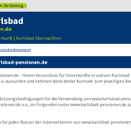
Ihr Eintrag

rlsbad
erkunft | Karlsbad Übernachten
ungsbedingungen
lsbad-pensionen.de
sionen.de
- Ihrem Verzeichnis für Unterkünfte in und um Karlsbad
.ä. aussuchen und nehmen dann direkt Kontakt zum jeweiligen Ver
 Nutzungsbedingungen für die Verwendung von
www.karlsbad-pens
sionen.de u.a., im Folgenden unter
www.karlsbad-pensionen.de
zu
für jeden Nutzer der Internetseiten von
www.karlsbad-pensionen