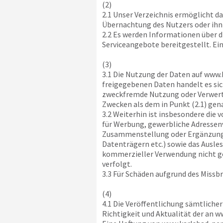
(2)
2.1 Unser Verzeichnis ermöglicht d
Übernachtung des Nutzers oder ihn
2.2 Es werden Informationen über d
Serviceangebote bereitgestellt. Ei
(3)
3.1 Die Nutzung der Daten auf
www.k
freigegebenen Daten handelt es sic
zweckfremde Nutzung oder Verwertu
Zwecken als dem in Punkt (2.1) gen
3.2 Weiterhin ist insbesondere die 
für Werbung, gewerbliche Adressenv
Zusammenstellung oder Ergänzung vo
Datenträgern etc.) sowie das Ausle
kommerzieller Verwendung nicht g
verfolgt.
3.3 Für Schäden aufgrund des Missb
(4)
4.1 Die Veröffentlichung sämtliche
Richtigkeit und Aktualität der an
ww