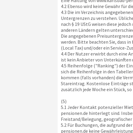
Eine Haftung von
www.karlsbad-pen
4.2 Ebenso wird keine Gewähr für d
4.3 Die im Verzeichnis angegebenen 
Untergrenzen zu verstehen. Üblich
nach § 19 UStG weisen diese jedoch 
anderen Ländern gelten unterschie
Die angegebenen Preisuntergrenze
werden. Bitte beachten Sie, dass i
(Local Tax) und/oder ein Service-Zu
4.4 Der Nutzer erwirbt durch eine 
ist kein Anbieter von Unterkünften
4.5 Reihenfolge ("Ranking") der Ein
sich die Reihenfolge in den Tabell
kommen (falls vorhanden) die Vermi
Stareintrag. Kostenlose Einträge s
zusätzlich jede Woche ein Stück, so
(5)
5.1 Jeder Kontakt potenzieller Mie
pensionen.de
hinterlegt sind. Insbe
Freistand/Belegung, geografischer
5.2 Für Buchungen, die aufgrund de
pensionen.de
keine Gewährleistung.