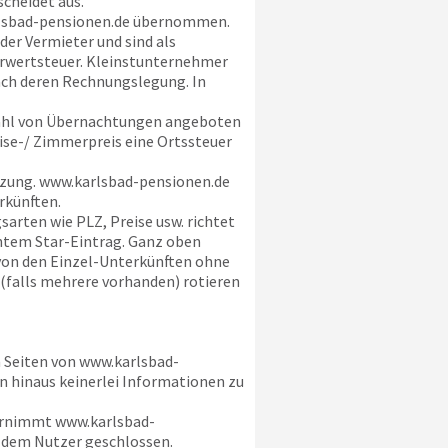
cheidet aus.
sbad-pensionen.de
übernommen.
der Vermieter und sind als
hrwertsteuer. Kleinstunternehmer
 nach deren Rechnungslegung. In
ahl von Übernachtungen angeboten
eise-/ Zimmerpreis eine Ortssteuer
tzung.
www.karlsbad-pensionen.de
rkünften.
arten wie PLZ, Preise usw. richtet
chtem Star-Eintrag. Ganz oben
 von den Einzel-Unterkünften ohne
 (falls mehrere vorhanden) rotieren
n Seiten von
www.karlsbad-
en hinaus keinerlei Informationen zu
ernimmt
www.karlsbad-
d dem Nutzer geschlossen.