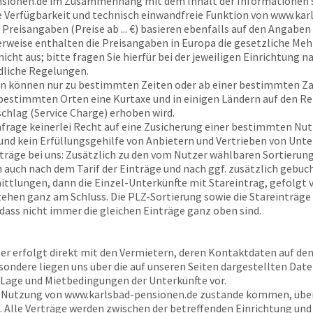
sionen.de
im Zusammenhang mit dem Inhalt der Informationen s
ie Verfügbarkeit und technisch einwandfreie Funktion von
www.karl
Preisangaben (Preise ab ... €) basieren ebenfalls auf den Angaben 
erweise enthalten die Preisangaben in Europa die gesetzliche Me
nicht aus; bitte fragen Sie hierfür bei der jeweiligen Einrichtung
dliche Regelungen.
n können nur zu bestimmten Zeiten oder ab einer bestimmten Z
n bestimmten Orten eine Kurtaxe und in einigen Ländern auf den R
schlag (Service Charge) erhoben wird.
Anfrage keinerlei Recht auf eine Zusicherung einer bestimmten Nu
 und kein Erfüllungsgehilfe von Anbietern und Vertrieben von Unte
träge bei uns: Zusätzlich zu den vom Nutzer wählbaren Sortierungs
en auch nach dem Tarif der Einträge und nach ggf. zusätzlich gebu
ttlungen, dann die Einzel-Unterkünfte mit Stareintrag, gefolgt
tehen ganz am Schluss. Die PLZ-Sortierung sowie die Stareinträge
 dass nicht immer die gleichen Einträge ganz oben sind.
ter erfolgt direkt mit den Vermietern, deren Kontaktdaten auf de
sondere liegen uns über die auf unseren Seiten dargestellten Dat
 Lage und Mietbedingungen der Unterkünfte vor.
r Nutzung von
www.karlsbad-pensionen.de
zustande kommen, üb
 Alle Verträge werden zwischen der betreffenden Einrichtung un