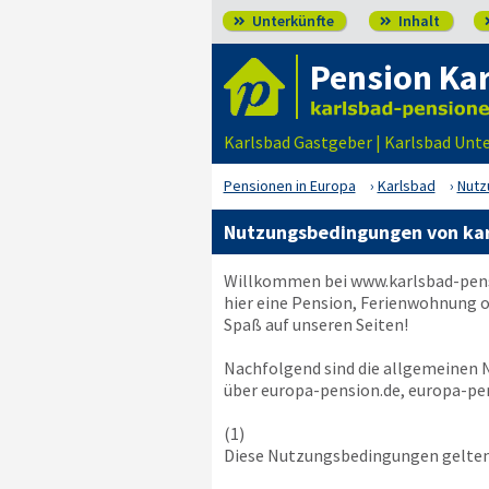
Unterkünfte
Inhalt


Pension Ka
Karlsbad Gastgeber | Karlsbad Unt
Pensionen in Europa
Karlsbad
Nutz
Nutzungsbedingungen von kar
Willkommen bei
www.karlsbad-pen
hier eine Pension, Ferienwohnung o
Spaß auf unseren Seiten!
Nachfolgend sind die allgemeinen
über europa-pension.de, europa-pen
(1)
Diese Nutzungsbedingungen gelten 