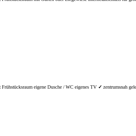
t Frühstücksraum
eigene Dusche / WC
eigenes TV
✓
zentrumsnah gel