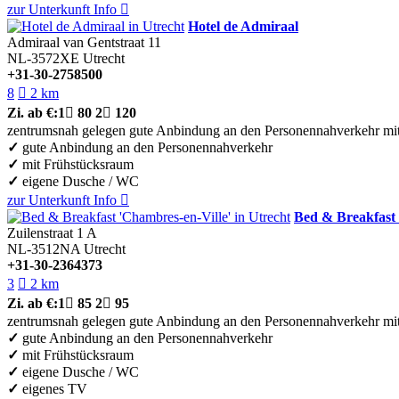
zur Unterkunft
Info

Hotel de Admiraal
Admiraal van Gentstraat 11
NL-3572XE
Utrecht
+31-30-2758500
8

2 km
Zi.
ab €:
1

80
2

120
zentrumsnah gelegen
gute Anbindung an den Personennahverkehr
mi
✓
gute Anbindung an den Personennahverkehr
✓
mit Frühstücksraum
✓
eigene Dusche / WC
zur Unterkunft
Info

Bed & Breakfast 
Zuilenstraat 1 A
NL-3512NA
Utrecht
+31-30-2364373
3

2 km
Zi.
ab €:
1

85
2

95
zentrumsnah gelegen
gute Anbindung an den Personennahverkehr
mi
✓
gute Anbindung an den Personennahverkehr
✓
mit Frühstücksraum
✓
eigene Dusche / WC
✓
eigenes TV