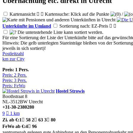
Übernachtung etc. direkt in Utrecht
Kartenansicht


Kartensuche: Klick auf die Punkte
/
Unterkünfte im Umland
Sortierung nach: EZ-Preis


Die untenstehende Liste kann sortiert werden.
Für eine Sortierung der Liste der Unterkünfte bitte auf das gewünscht
Hinweis: Die gelb unterlegten Stareinträge bleiben von der Sortierun
jeweils in sich sortiert)!
Postleitzahl
km zur City
Preis: 1 Pers.
Preis: 2 Pers.
Preis: 3 Pers.
Preis: FeWo
Hostel Strowis
Boothstraat 8
NL-3512BW
Utrecht
+31-30-2380280
9

1 km
Zi.
ab €:
1

58
2

63
3

80
FeWo
ab €:
4

96
zentrumsnah gelegen
gute Anbindung an den Personennahverkehr
mi