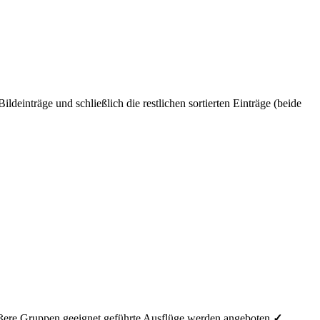
einträge und schließlich die restlichen sortierten Einträge (beide
ößere Gruppen geeignet
geführte Ausflüge werden angeboten
✓