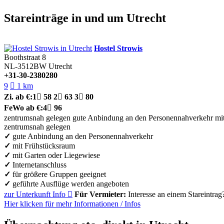
Stareinträge in und um Utrecht
Hostel Strowis
Boothstraat 8
NL-3512BW
Utrecht
+31-30-2380280
9

1 km
Zi.
ab €:
1

58
2

63
3

80
FeWo
ab €:
4

96
zentrumsnah gelegen
gute Anbindung an den Personennahverkehr
mi
zentrumsnah gelegen
✓
gute Anbindung an den Personennahverkehr
✓
mit Frühstücksraum
✓
mit Garten oder Liegewiese
✓
Internetanschluss
✓
für größere Gruppen geeignet
✓
geführte Ausflüge werden angeboten
zur Unterkunft
Info

Für Vermieter:
Interesse an einem Stareintrag
Hier klicken für mehr
Informationen
/
Infos