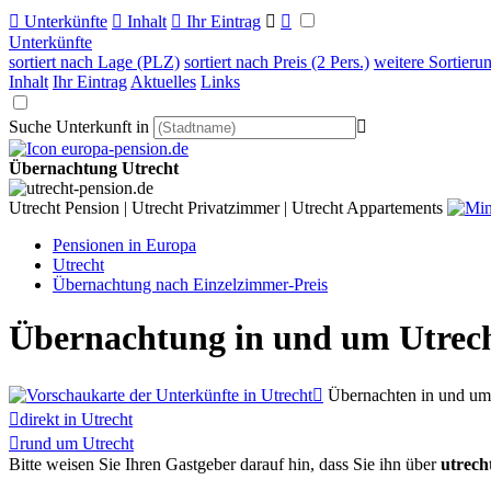

Unterkünfte

Inhalt

Ihr Eintrag


Unterkünfte
sortiert nach Lage (PLZ)
sortiert nach Preis (2 Pers.)
weitere Sortieru
Inhalt
Ihr Eintrag
Aktuelles
Links
Suche Unterkunft in

Übernachtung Utrecht
Utrecht Pension | Utrecht Privatzimmer | Utrecht Appartements
Pensionen in Europa
Utrecht
Übernachtung nach Einzelzimmer-Preis
Übernachtung in und um Utrech

Übernachten in und um 

direkt in Utrecht

rund um Utrecht
Bitte weisen Sie Ihren Gastgeber darauf hin, dass Sie ihn über
utrech