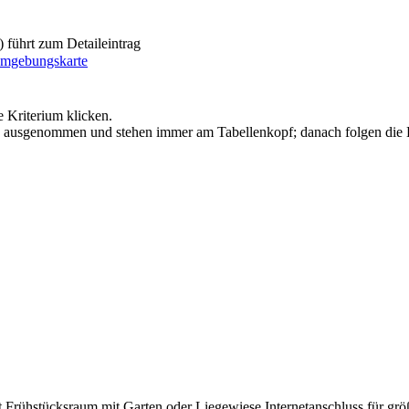
führt zum Detaileintrag
e Kriterium klicken.
g ausgenommen und stehen immer am Tabellenkopf; danach folgen die Bild
t Frühstücksraum
mit Garten oder Liegewiese
Internetanschluss
für gr