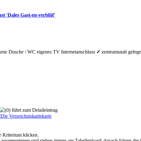
t 'Dales Gast-en-verblijf'
gene Dusche / WC
eigenes TV
Internetanschluss
✓
zentrumsnah geleg
führt zum Detaileintrag
e Kriterium klicken.
g ausgenommen und stehen immer am Tabellenkopf; danach folgen die Bild