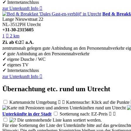
✓
Internetanschluss
zur Unterkunft
Info

Bed & Breakfas
Lange Nieuwstraat 22
NL-3512PH
Utrecht
+31-30-2315605
1

2 km
Zi.
ab €:
2

a.A.
zentrumsnah gelegen
gute Anbindung an den Personennahverkehr
ei
✓
gute Anbindung an den Personennahverkehr
✓
eigene Dusche / WC
✓
eigenes TV
✓
Internetanschluss
zur Unterkunft
Info

Übernachtung etc. rund um Utrecht
Kartenansicht Umgebung


Kartensuche: Klick auf die Punkte
Unterkünfte in der Stadt
Sortierung nach: EZ-Preis


Die untenstehende Liste kann sortiert werden.
Für eine Sortierung der Liste der Unterkünfte bitte auf das gewünscht
Hinweis: Die gelb unterlegten Stareinträge bleiben von der Sortierun