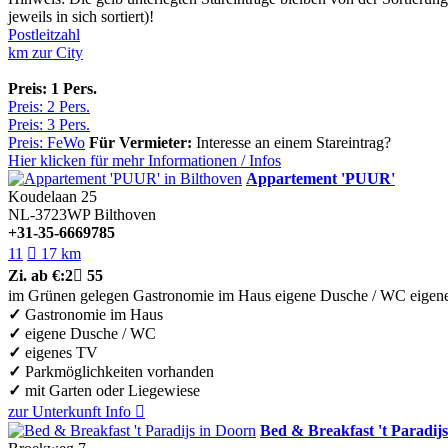
jeweils in sich sortiert)!
Postleitzahl
km zur City
Preis: 1 Pers.
Preis: 2 Pers.
Preis: 3 Pers.
Preis: FeWo
Für Vermieter:
Interesse an einem Stareintrag?
Hier klicken für mehr
Informationen
/
Infos
Appartement 'PUUR'
Koudelaan 25
NL-3723WP
Bilthoven
+31-35-6669785
11

17 km
Zi.
ab €:
2

55
im Grünen gelegen
Gastronomie im Haus
eigene Dusche / WC
eigen
✓
Gastronomie im Haus
✓
eigene Dusche / WC
✓
eigenes TV
✓
Parkmöglichkeiten vorhanden
✓
mit Garten oder Liegewiese
zur Unterkunft
Info

Bed & Breakfast 't Paradijs