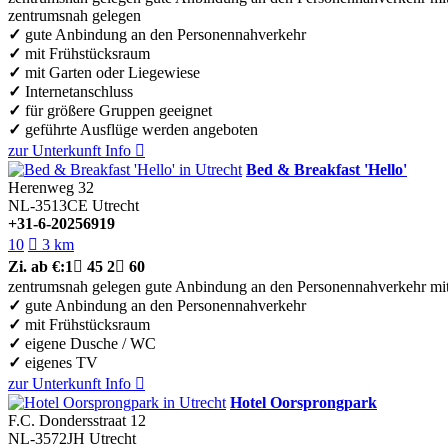
zentrumsnah gelegen
✓
gute Anbindung an den Personennahverkehr
✓
mit Frühstücksraum
✓
mit Garten oder Liegewiese
✓
Internetanschluss
✓
für größere Gruppen geeignet
✓
geführte Ausflüge werden angeboten
zur Unterkunft
Info

Bed & Breakfast 'Hello'
Herenweg 32
NL-3513CE
Utrecht
+31-6-20256919
10

3 km
Zi.
ab €:
1

45
2

60
zentrumsnah gelegen
gute Anbindung an den Personennahverkehr
mi
✓
gute Anbindung an den Personennahverkehr
✓
mit Frühstücksraum
✓
eigene Dusche / WC
✓
eigenes TV
zur Unterkunft
Info

Hotel Oorsprongpark
F.C. Dondersstraat 12
NL-3572JH
Utrecht