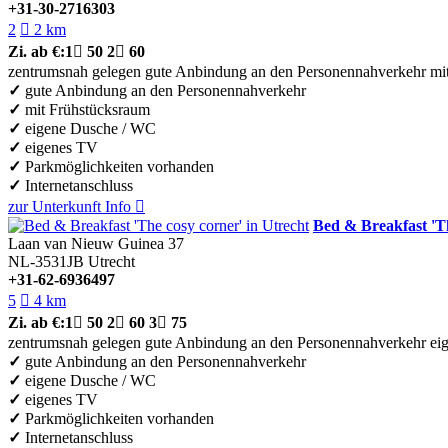
+31-30-2716303
2

2 km
Zi.
ab €:
1

50
2

60
zentrumsnah gelegen
gute Anbindung an den Personennahverkehr
mi
✓
gute Anbindung an den Personennahverkehr
✓
mit Frühstücksraum
✓
eigene Dusche / WC
✓
eigenes TV
✓
Parkmöglichkeiten vorhanden
✓
Internetanschluss
zur Unterkunft
Info

Bed & Breakfast 'T
Laan van Nieuw Guinea 37
NL-3531JB
Utrecht
+31-62-6936497
5

4 km
Zi.
ab €:
1

50
2

60
3

75
zentrumsnah gelegen
gute Anbindung an den Personennahverkehr
ei
✓
gute Anbindung an den Personennahverkehr
✓
eigene Dusche / WC
✓
eigenes TV
✓
Parkmöglichkeiten vorhanden
✓
Internetanschluss