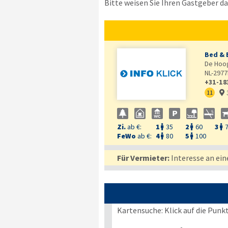
Bitte weisen Sie Ihren Gastgeber dar
Bed & 
De Hoog
NL-2977
+31-18
11

Zi.
ab €:
1
35
2
60
3



FeWo
ab €:
4
80
5
100


Für Vermieter:
Interesse an ein
Kartensuche: Klick auf die Punk