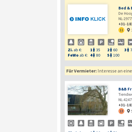
Bed & 
De Hoog
NL-2977
+31-18
11

Zi.
ab €:
1
35
2
60
3



FeWo
ab €:
4
80
5
100


Für Vermieter:
Interesse an ein
B&B Fr
Tiendw
NL-4247
+31-18
13
