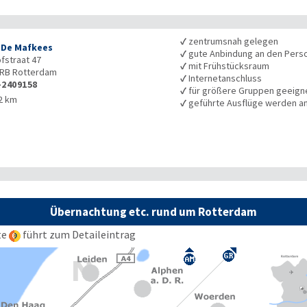
✓
zentrumsnah gelegen
 De Mafkees
✓
gute Anbindung an den Pers
ofstraat 47
✓
mit Frühstücksraum
2RB
Rotterdam
✓
Internetanschluss
-2409158
✓
für größere Gruppen geeign
2 km
✓
geführte Ausflüge werden 
Übernachtung etc. rund um Rotterdam
te
führt zum Detaileintrag