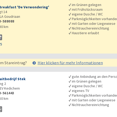
✓
im Grünen gelegen
Breakfast 'De Verwondering'
✓
mit Frühstücksraum
t 14
✓
eigene Dusche / WC
LA
Goudriaan
✓
Parkmöglichkeiten vorhande
3-588088
✓
mit Garten oder Liegewiese
30 km
✓
Nichtrauchereinrichtung
✓
Haustiere erlaubt
75
em Stareintrag?
Hier klicken für mehr
Informationen
✓
gute Anbindung an den Pers
uitbedrijf Stek
✓
im Grünen gelegen
eg 2
✓
eigene Dusche / WC
EV
Kedichem
✓
eigenes TV
3-561443
✓
Parkmöglichkeiten vorhande
50 km
✓
mit Garten oder Liegewiese
✓
Nichtrauchereinrichtung