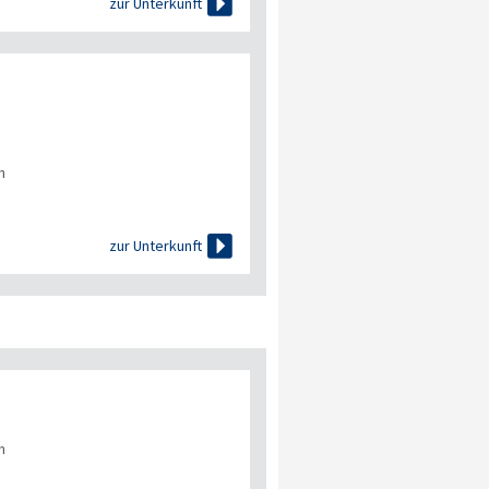

zur Unterkunft
n

zur Unterkunft
n