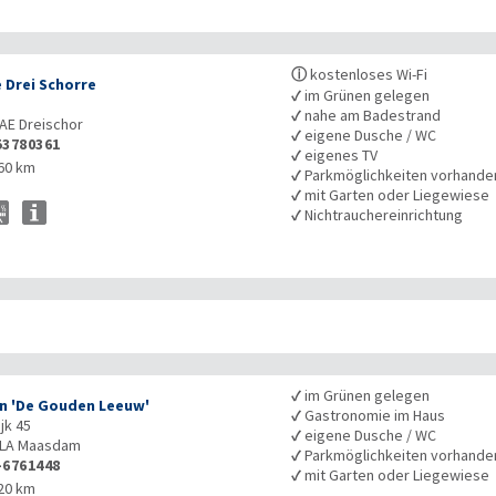
ⓘ
kostenloses Wi-Fi
 Drei Schorre
✓
im Grünen gelegen
✓
nahe am Badestrand
5AE
Dreischor
✓
eigene Dusche / WC
53780361
✓
eigenes TV
60 km
✓
Parkmöglichkeiten vorhande
✓
mit Garten oder Liegewiese
✓
Nichtrauchereinrichtung
✓
im Grünen gelegen
n 'De Gouden Leeuw'
✓
Gastronomie im Haus
jk 45
✓
eigene Dusche / WC
LA
Maasdam
✓
Parkmöglichkeiten vorhande
-6761448
✓
mit Garten oder Liegewiese
20 km