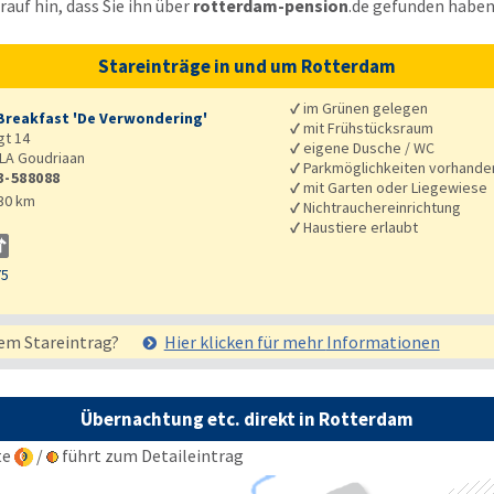
auf hin, dass Sie ihn über
rotterdam-pension
.de
gefunden haben
Stareinträge in und um Rotterdam
✓
im Grünen gelegen
Breakfast 'De Verwondering'
✓
mit Frühstücksraum
t 14
✓
eigene Dusche / WC
LA
Goudriaan
✓
Parkmöglichkeiten vorhande
3-588088
✓
mit Garten oder Liegewiese
30 km
✓
Nichtrauchereinrichtung
✓
Haustiere erlaubt
75
em Stareintrag?
Hier klicken für mehr
Informationen
Übernachtung etc. direkt in Rotterdam
te
/
führt zum Detaileintrag