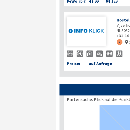
FeWo
ab €:
4
99
6
129


Hostel
Vijverh
NL-303
+31-10
7

Preise:
auf Anfrage
Kartensuche: Klick auf die Punk