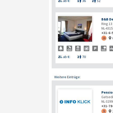
Zi.
ab €:
1
36
2
52


B&B De
Ring 13
NL-431
+31-6-
16

Zi.
ab €:
2
70

Weitere Einträge:
Pensio
Gatsedi
NL-3299
+31-78
9
