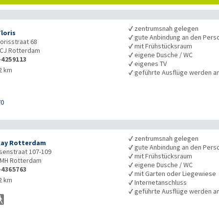
✓
zentrumsnah gelegen
loris
✓
gute Anbindung an den Pers
orisstraat 68
✓
mit Frühstücksraum
1CJ
Rotterdam
✓
eigene Dusche / WC
-4259113
✓
eigenes TV
2 km
✓
geführte Ausflüge werden 
70
✓
zentrumsnah gelegen
kay Rotterdam
✓
gute Anbindung an den Pers
enstraat 107-109
✓
mit Frühstücksraum
5MH
Rotterdam
✓
eigene Dusche / WC
-4365763
✓
mit Garten oder Liegewiese
2 km
✓
Internetanschluss
✓
geführte Ausflüge werden 