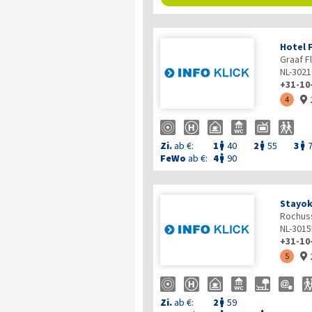
Hotel F
Graaf Fl
NL-302
+31-10
4

Zi.
ab €:
1
40
2
55
3



FeWo
ab €:
4
90

Stayo
Rochuss
NL-301
+31-10
5

Zi.
ab €:
2
59
