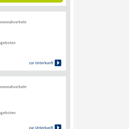
onennahverkehr
angeboten

zur Unterkunft
onennahverkehr
angeboten

zur Unterkunft