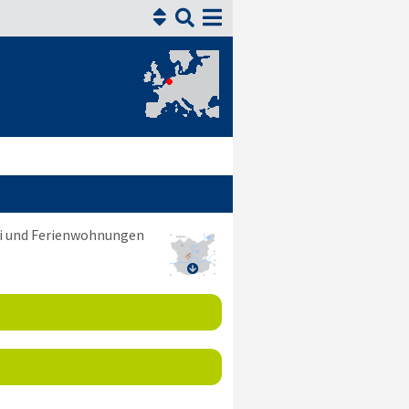


ni und Ferienwohnungen
