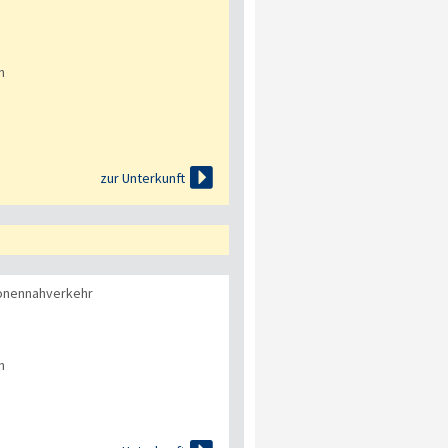
n

zur Unterkunft
onennahverkehr
n