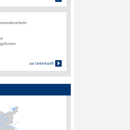
onennahverkehr
et
angeboten

zur Unterkunft