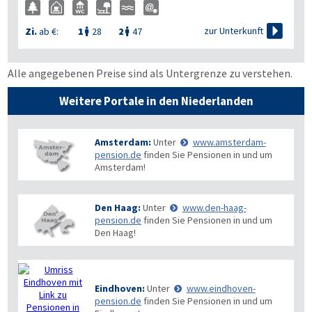

zur Unterkunft
Zi.
ab €:
1
28
2
47


Alle angegebenen Preise sind als Untergrenze zu verstehen.
Weitere Portale in den Niederlanden
Amsterdam:
Unter
www.amsterdam-
pension.de
finden Sie Pensionen in und um
Amsterdam!
Den Haag:
Unter
www.den-haag-
pension.de
finden Sie Pensionen in und um
Den Haag!
Eindhoven:
Unter
www.eindhoven-
pension.de
finden Sie Pensionen in und um