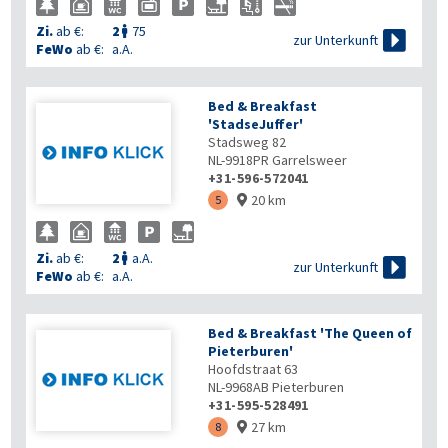
Zi.
ab €:
2
75


zur Unterkunft
FeWo
ab €:
a.A.
Bed & Breakfast
'StadseJuffer'
Stadsweg 82
NL-9918PR
Garrelsweer
+31-596-572041
20 km
5

Zi.
ab €:
2
a.A.


zur Unterkunft
FeWo
ab €:
a.A.
Bed & Breakfast 'The Queen of
Pieterburen'
Hoofdstraat 63
NL-9968AB
Pieterburen
+31-595-528491
27 km
8
