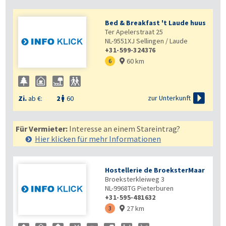
Bed & Breakfast 't Laude huus
Ter Apelerstraat 25
NL-9551XJ
Sellingen / Laude
+31-599-324376
60 km
6


zur Unterkunft
Zi.
ab €:
2
60

Für Vermieter:
Interesse an einem Stareintrag?
Hier klicken für mehr
Informationen
Hostellerie de BroeksterMaar
Broeksterkleiweg 3
NL-9968TG
Pieterburen
+31-595-481632
27 km
3
