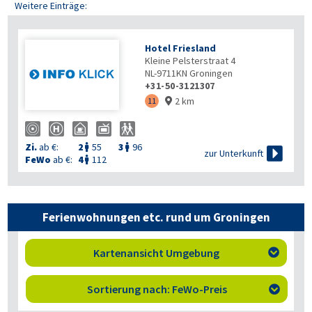
Weitere Einträge:
Hotel Friesland
Kleine Pelsterstraat 4
NL-9711KN
Groningen
+31-50-3121307
2 km
11

Zi.
ab €:
2
55
3
96



zur Unterkunft
FeWo
ab €:
4
112

Ferienwohnungen etc. rund um Groningen
Kartenansicht Umgebung

Sortierung nach: FeWo-Preis
