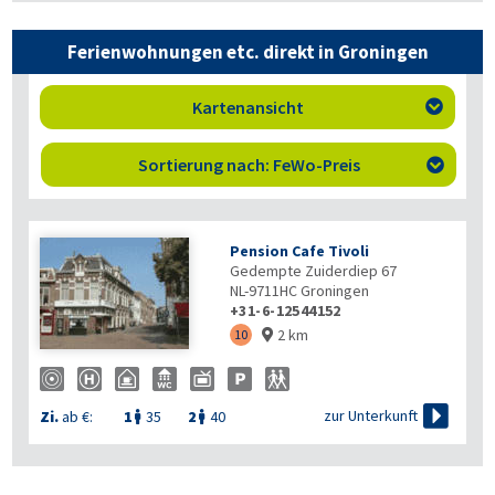
Ferienwohnungen etc. direkt in Groningen
Kartenansicht

Sortierung nach: FeWo-Preis

Pension Cafe Tivoli
Gedempte Zuiderdiep 67
NL-9711HC
Groningen
+31-6-12544152
2 km
10


zur Unterkunft
Zi.
ab €:
1
35
2
40

