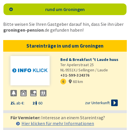
rund um Groningen

Bitte weisen Sie Ihren Gastgeber darauf hin, dass Sie ihn über
groningen-pension
.de
gefunden haben!
Stareinträge in und um Groningen
Bed & Breakfast 't Laude huus
Ter Apelerstraat 25
NL-9551XJ
Sellingen / Laude
+31-599-324376
60 km
6


zur Unterkunft
Zi.
ab €:
2
60

Für Vermieter:
Interesse an einem Stareintrag?
Hier klicken für mehr
Informationen