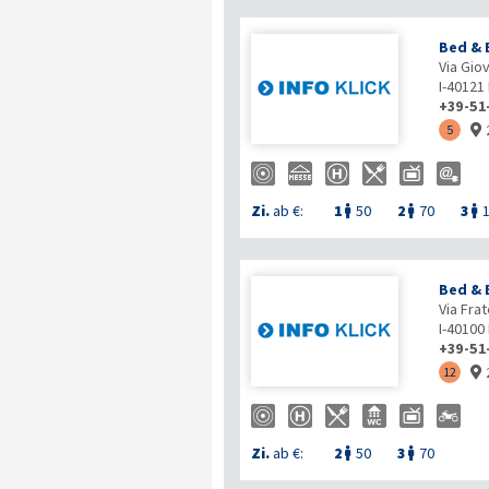
Bed & 
Via Gio
I-40121
+39-51
5

Zi.
ab €:
1
50
2
70
3



Bed & B
Via Frat
I-40100
+39-51
12

Zi.
ab €:
2
50
3
70

