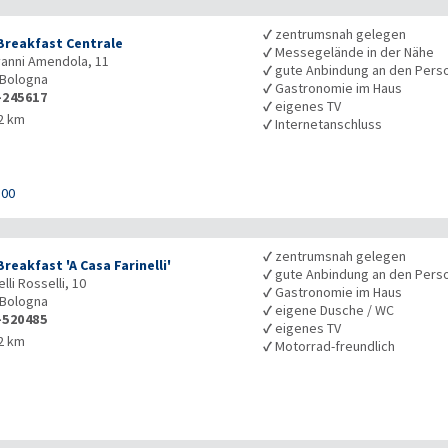
✓
zentrumsnah gelegen
Breakfast Centrale
✓
Messegelände in der Nähe
vanni Amendola, 11
✓
gute Anbindung an den Pers
Bologna
✓
Gastronomie im Haus
-245617
✓
eigenes TV
2 km
✓
Internetanschluss
100
✓
zentrumsnah gelegen
reakfast 'A Casa Farinelli'
✓
gute Anbindung an den Pers
elli Rosselli, 10
✓
Gastronomie im Haus
Bologna
✓
eigene Dusche / WC
-520485
✓
eigenes TV
2 km
✓
Motorrad-freundlich