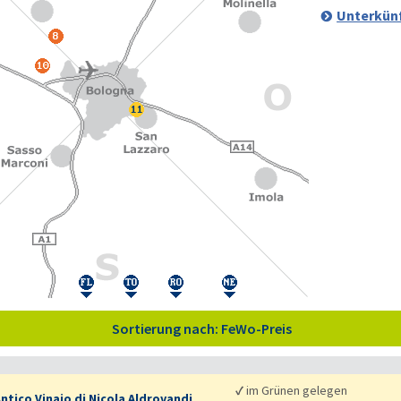
Unterkünf
Sortierung nach: FeWo-Preis
✓
im Grünen gelegen
ntico Vinaio di Nicola Aldrovandi