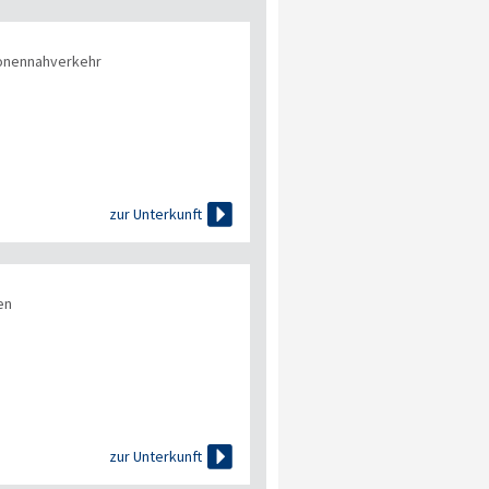
onennahverkehr

zur Unterkunft
en

zur Unterkunft