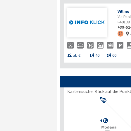
Villino
Via Paol
I-40138
+39-51
14

Zi.
ab €:
1
40
2
60


Kartensuche: Klick auf die Punk