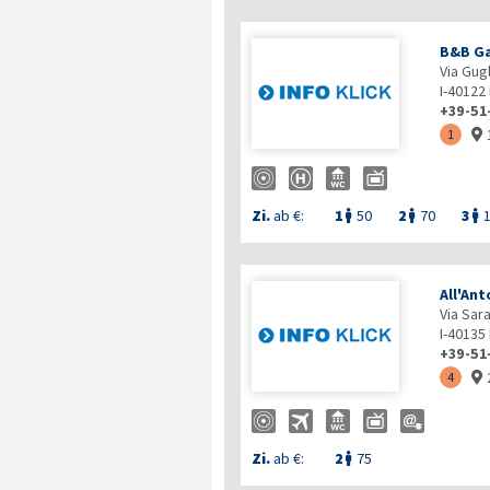
B&B Ga
Via Gug
I-40122
+39-51
1

Zi.
ab €:
1
50
2
70
3



All'An
Via Sar
I-40135
+39-51
4

Zi.
ab €:
2
75
