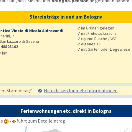
auf hin, dass Sie ihn über
bologna-pension
.de
gefunden haben!
Stareinträge in und um Bologna
✓
im Grünen gelegen
ntico Vinaio di Nicola Aldrovandi
✓
mit Frühstücksraum
inarini, 7
✓
eigene Dusche / WC
San Lazzaro di Savena
✓
eigenes TV
-48805162
✓
mit Garten oder Liegewiese
7 km
em Stareintrag?
Hier klicken für mehr
Informationen
Ferienwohnungen etc. direkt in Bologna
te
/
führt zum Detaileintrag