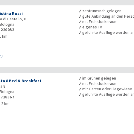
✓
zentrumsnah gelegen
istina Rossi
✓
gute Anbindung an den Pers
a di Castello, 6
✓
mit Frühstücksraum
Bologna
✓
eigenes TV
-220052
✓
geführte Ausflüge werden 
1 km
69
✓
im Grünen gelegen
nta 8 Bed & Breakfast
✓
mit Frühstücksraum
ta 8
✓
mit Garten oder Liegewiese
Bologna
✓
geführte Ausflüge werden 
-728367
12 km