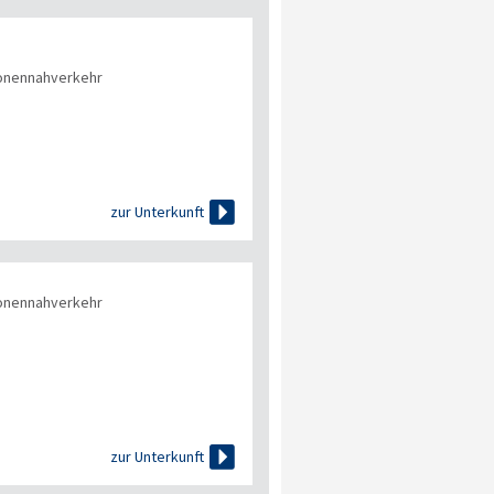
onennahverkehr

zur Unterkunft
onennahverkehr

zur Unterkunft