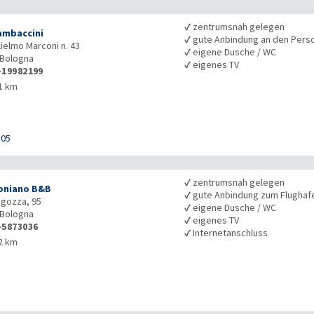
✓
zentrumsnah gelegen
mbaccini
✓
gute Anbindung an den Pers
lielmo Marconi n. 43
✓
eigene Dusche / WC
Bologna
✓
eigenes TV
-19982199
1 km
105
✓
zentrumsnah gelegen
toniano B&B
✓
gute Anbindung zum Flughaf
agozza, 95
✓
eigene Dusche / WC
Bologna
✓
eigenes TV
-5873036
✓
Internetanschluss
2 km