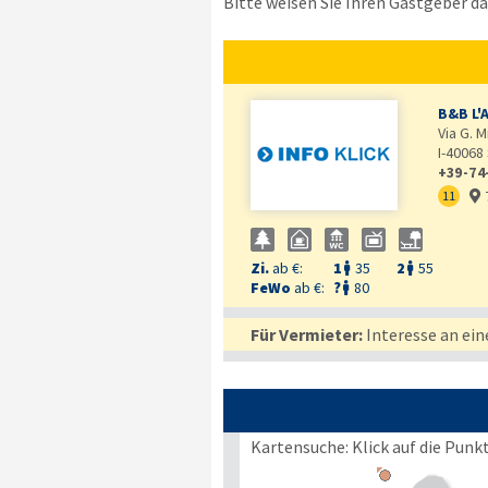
Bitte weisen Sie Ihren Gastgeber dar
B&B L'A
Via G. M
I-40068
+39-74
11

Zi.
ab €:
1
35
2
55


FeWo
ab €:
?
80

Für Vermieter:
Interesse an ein
Kartensuche: Klick auf die Punk