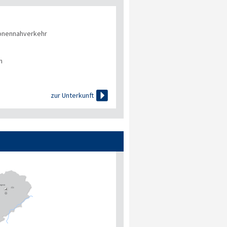
onennahverkehr
n

zur Unterkunft