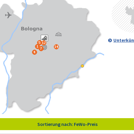
Unterkün
Sortierung nach: FeWo-Preis