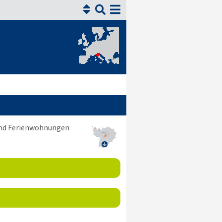


 und Ferienwohnungen
