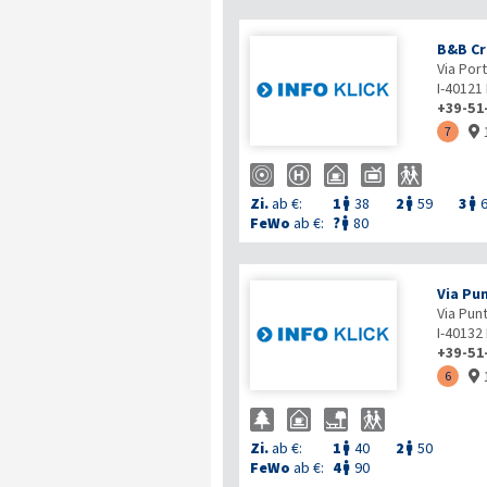
B&B Cr
Via Port
I-40121
+39-51
7

Zi.
ab €:
1
38
2
59
3



FeWo
ab €:
?
80

Via Pu
Via Pun
I-40132
+39-51
6

Zi.
ab €:
1
40
2
50


FeWo
ab €:
4
90
