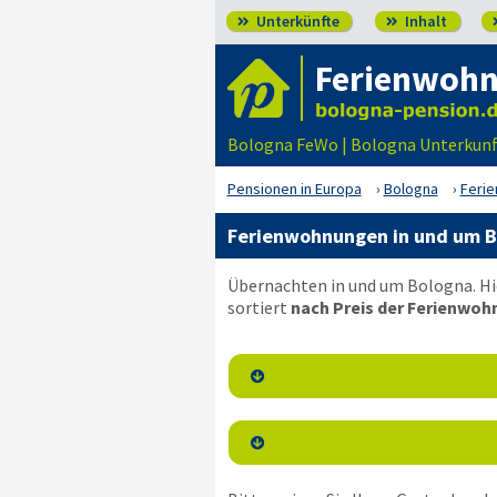
Unterkünfte
Inhalt


Ferienwohn
Bologna FeWo | Bologna Unterkunf
Pensionen in Europa
Bologna
Ferie
Ferienwohnungen in und um B
Übernachten in und um Bologna. Hi
sortiert
nach Preis der Ferienwoh

