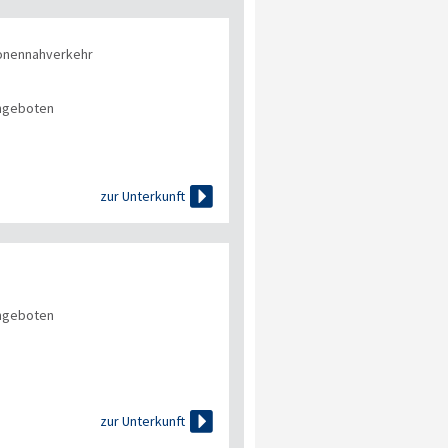
onennahverkehr
angeboten

zur Unterkunft
angeboten

zur Unterkunft