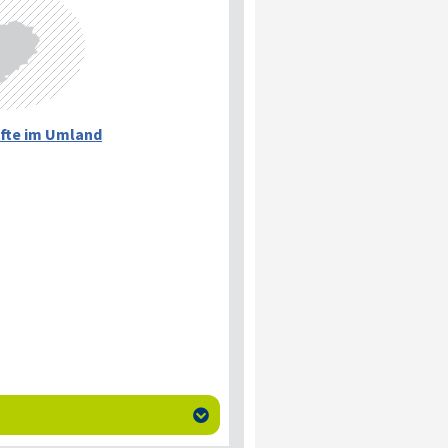
fte im Umland
