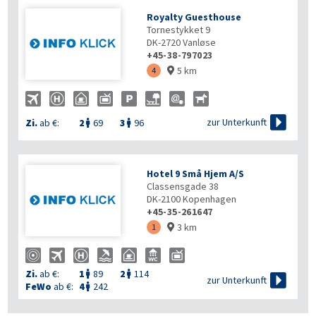
Royalty Guesthouse
Tornestykket 9
DK-2720
Vanløse
+45-38-797023
5 km
4


zur Unterkunft
Zi.
ab €:
2
69
3
96


Hotel 9 Små Hjem A/S
Classensgade 38
DK-2100
Kopenhagen
+45-35-261647
3 km
1

Zi.
ab €:
1
89
2
114



zur Unterkunft
FeWo
ab €:
4
242
