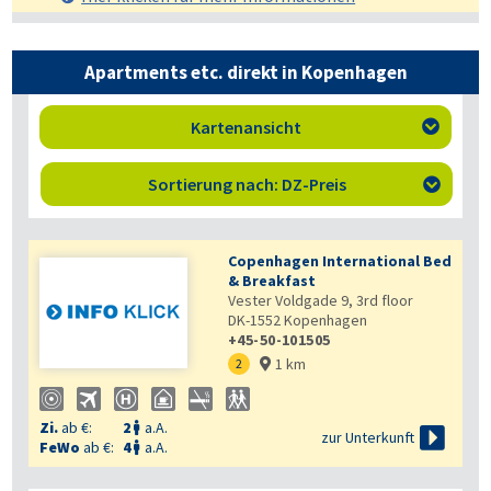
Apartments etc. direkt in Kopenhagen
Kartenansicht

Sortierung nach: DZ-Preis

Copenhagen International Bed
& Breakfast
Vester Voldgade 9, 3rd floor
DK-1552
Kopenhagen
+45-50-101505
1 km
2

Zi.
ab €:
2
a.A.


zur Unterkunft
FeWo
ab €:
4
a.A.
