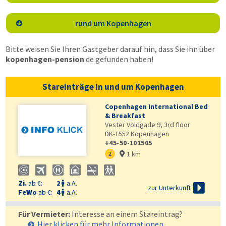
rund um Kopenhagen

Bitte weisen Sie Ihren Gastgeber darauf hin, dass Sie ihn über
kopenhagen-pension
.de
gefunden haben!
Stareinträge in und um Kopenhagen
Copenhagen International Bed
& Breakfast
Vester Voldgade 9, 3rd floor
DK-1552
Kopenhagen
+45-50-101505
1 km
2

Zi.
ab €:
2
a.A.


zur Unterkunft
FeWo
ab €:
4
a.A.

Für Vermieter:
Interesse an einem Stareintrag?
Hier klicken für mehr
Informationen