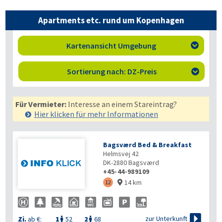
Apartments etc. rund um Kopenhagen
Kartenansicht Umgebung

Sortierung nach: DZ-Preis

Für Vermieter:
Interesse an einem Stareintrag?
Hier klicken für mehr
Informationen
Bagsværd Bed & Breakfast
Helmsvej 42
DK-2880
Bagsværd
+45-44-989109
14 km
12


zur Unterkunft
Zi.
ab €:
1
52
2
68

