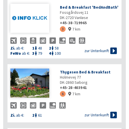
Bed & Breakfast 'BedAndBath'
Fossgårdsvej 11
DK-2720
Vanløse
+45-38-719965
7 km
3

Zi.
ab €:
1
48
2
58



zur Unterkunft
FeWo
ab €:
3
79
4
100


Thygesen Bed & Breakfast
Holmevej 77
DK-2860
Søborg
+45-28-403941
7 km
6


zur Unterkunft
Zi.
ab €:
2
61
