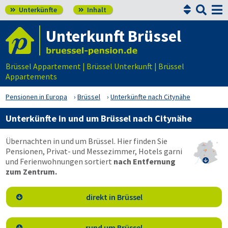


Unterkünfte
Inhalt


Unterkunft Brüssel
Brüssel Appartement | Brüssel Unterkunft | Brüssel
Appartements
Pensionen in Europa
Brüssel
Unterkünfte nach Citynähe
Unterkünfte in und um Brüssel nach Citynähe
Übernachten in und um Brüssel. Hier finden Sie
Pensionen, Privat- und Messezimmer, Hotels garni
und Ferienwohnungen sortiert
nach Entfernung

zum Zentrum.
direkt in Brüssel

rund um Brüssel
