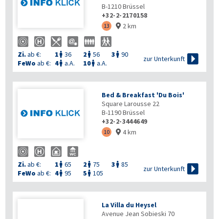
B-1210
Brüssel
+32-2-2170158
2 km
13

Zi.
ab €:
1
36
2
56
3
90




zur Unterkunft
FeWo
ab €:
4
a.A.
10
a.A.


Bed & Breakfast 'Du Bois'
Square Larousse 22
B-1190
Brüssel
+32-2-3444649
4 km
10

Zi.
ab €:
1
65
2
75
3
85




zur Unterkunft
FeWo
ab €:
4
95
5
105


La Villa du Heysel
Avenue Jean Sobieski 70