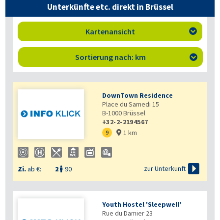
Unterkünfte etc. direkt in Brüssel
Kartenansicht

Sortierung nach: km

DownTown Residence
Place du Samedi 15
B-1000
Brüssel
+32-2-2194567
1 km
9


zur Unterkunft
Zi.
ab €:
2
90

Youth Hostel 'Sleepwell'
Rue du Damier 23