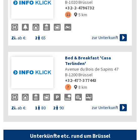
B-1020
Brüssel
+32-2-4796732
5 km
11


zur Unterkunft
Zi.
ab €:
2
65

Bed & Breakfast 'Casa
Terlinden'
Avenue du Bois de Sapins 47
B-1200
Brüssel
+32-477-377443
8 km
7


zur Unterkunft
Zi.
ab €:
1
80
2
90


Unterkünfte etc. rund um Brüssel