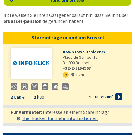
Bitte weisen Sie Ihren Gastgeber darauf hin, dass Sie ihn über
bruessel-pension
.de
gefunden haben!
Stareinträge in und um Brüssel
DownTown Residence
Place du Samedi 15
B-1000
Brüssel
+32-2-2194567
1 km
9


zur Unterkunft
Zi.
ab €:
2
90

Für Vermieter:
Interesse an einem Stareintrag?
Hier klicken für mehr
Informationen