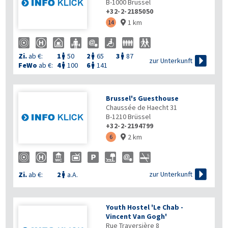
B-1000
Brüssel
+32-2-2185050
1 km
14

Zi.
ab €:
1
50
2
65
3
87




zur Unterkunft
FeWo
ab €:
4
100
6
141


Brussel's Guesthouse
Chaussée de Haecht 31
B-1210
Brüssel
+32-2-2194799
2 km
6


zur Unterkunft
Zi.
ab €:
2
a.A.

Youth Hostel 'Le Chab -
Vincent Van Gogh'
Rue Traversière 8